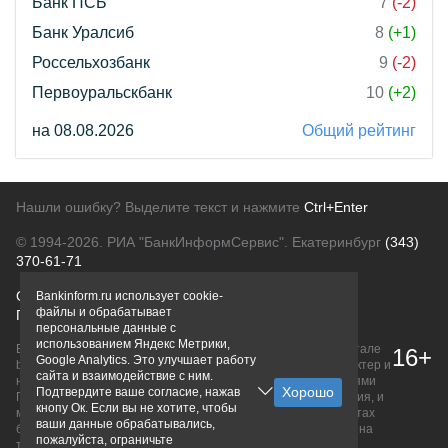
Банк ПСБ
7
(-2)
Банк Уралсиб
8
(+1)
Россельхозбанк
9
(-2)
Первоуральскбанк
10
(+2)
на 08.08.2026
Общий рейтинг
Нашли ошибку? Выделите текст и нажмите
Ctrl+Enter
© 1994-2026.
РИА "БанкИнформСервис". Екатеринбург
(343)
370-61-71
О проекте
Политика конфиденциальности
Bankinform.ru использует cookie-
файлы и обрабатывает
Правовая информация
Для рекламодателей
персональные данные с
использованием Яндекс Метрики,
Вся информация о продуктах банков, размещенная на портале
16+
Google Analytics. Это улучшает работу
bankinform.ru, носит исключительно ознакомительный характер и
сайта и взаимодействие с ним.
не является публичной офертой, определяемой положениями
Подтвердите ваше согласие, нажав
ГК РФ. Информация не содержит точного и полного описания, и
кнопу Ок. Если вы не хотите, чтобы
может быть изменена. Конечные условия уточняйте на сайтах
ваши данные обрабатывались,
банков или при личном обращении. Исключительное право на
пожалуйста, ограничьте
товарные знаки принадлежит их правообладателям.