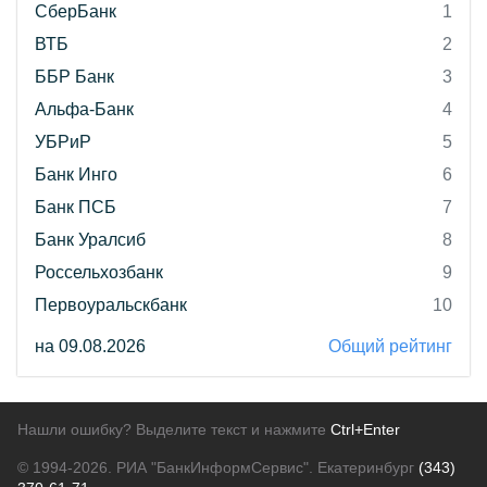
СберБанк
1
ВТБ
2
ББР Банк
3
Альфа-Банк
4
УБРиР
5
Банк Инго
6
Банк ПСБ
7
Банк Уралсиб
8
Россельхозбанк
9
Первоуральскбанк
10
на 09.08.2026
Общий рейтинг
Нашли ошибку? Выделите текст и нажмите
Ctrl+Enter
© 1994-2026.
РИА "БанкИнформСервис". Екатеринбург
(343)