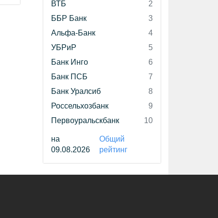
ВТБ
2
ББР Банк
3
Альфа-Банк
4
УБРиР
5
Банк Инго
6
Банк ПСБ
7
Банк Уралсиб
8
Россельхозбанк
9
Первоуральскбанк
10
на
Общий
09.08.2026
рейтинг