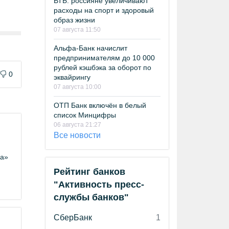
ВТБ: россияне увеличивают
расходы на спорт и здоровый
образ жизни
07 августа 11:50
Альфа-Банк начислит
предпринимателям до 10 000
рублей кэшбэка за оборот по
0
эквайрингу
07 августа 10:00
ОТП Банк включён в белый
список Минцифры
06 августа 21:27
Все новости
ка»
Рейтинг банков
"Активность пресс-
службы банков"
СберБанк
1