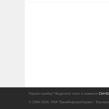
Нашли ошибку? Выделите текст и нажмите
Ctrl+E
© 1994-2026.
РИА "БанкИнформСервис". Екатери