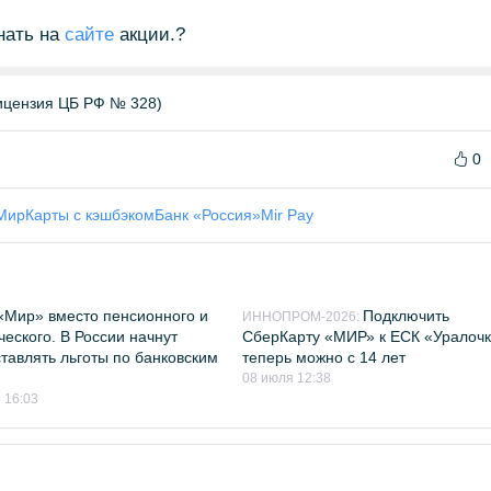
нать на
сайте
акции.?
цензия ЦБ РФ № 328)
0
Мир
Карты с кэшбэком
Банк «Россия»
Mir Pay
«Мир» вместо пенсионного и
Подключить
ИННОПРОМ-2026:
ческого. В России начнут
СберКарту «МИР» к ЕСК «Уралоч
тавлять льготы по банковским
теперь можно с 14 лет
08 июля 12:38
 16:03