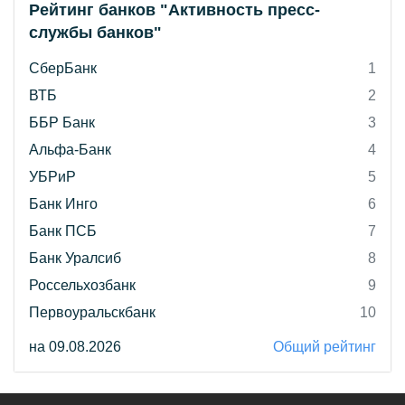
Рейтинг банков "Активность пресс-
службы банков"
СберБанк
1
ВТБ
2
ББР Банк
3
Альфа-Банк
4
УБРиР
5
Банк Инго
6
Банк ПСБ
7
Банк Уралсиб
8
Россельхозбанк
9
Первоуральскбанк
10
на 09.08.2026
Общий рейтинг