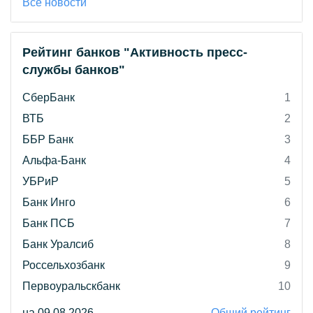
Все новости
Рейтинг банков "Активность пресс-
службы банков"
СберБанк
1
ВТБ
2
ББР Банк
3
Альфа-Банк
4
УБРиР
5
Банк Инго
6
Банк ПСБ
7
Банк Уралсиб
8
Россельхозбанк
9
Первоуральскбанк
10
на 09.08.2026
Общий рейтинг