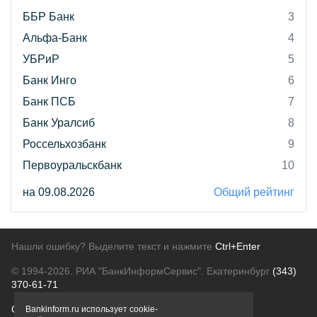
ББР Банк
3
Альфа-Банк
4
УБРиР
5
Банк Инго
6
Банк ПСБ
7
Банк Уралсиб
8
Россельхозбанк
9
Первоуральскбанк
10
на 09.08.2026
Общий рейтинг
Нашли ошибку? Выделите текст и нажмите
Ctrl+Enter
© 1994-2026.
РИА "БанкИнформСервис". Екатеринбург
(343)
370-61-71
О проекте
Политика конфиденциальности
Bankinform.ru использует cookie-