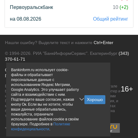
Первоуральскбанк
10
(+2)
на 08.08.2026
Общий рейтинг
Нашли ошибку? Выделите текст и нажмите
Ctrl+Enter
© 1994-2026.
РИА "БанкИнформСервис". Екатеринбург
(343)
370-61-71
О проекте
Политика конфиденциальности
Bankinform.ru использует cookie-
файлы и обрабатывает
Правовая информация
Для рекламодателей
персональные данные с
использованием Яндекс Метрики,
Вся информация о продуктах банков, размещенная на портале
16+
Google Analytics. Это улучшает работу
bankinform.ru, носит исключительно ознакомительный характер и
сайта и взаимодействие с ним.
не является публичной офертой, определяемой положениями
Подтвердите ваше согласие, нажав
ГК РФ. Информация не содержит точного и полного описания, и
кнопу Ок. Если вы не хотите, чтобы
может быть изменена. Конечные условия уточняйте на сайтах
ваши данные обрабатывались,
банков или при личном обращении. Исключительное право на
пожалуйста, ограничьте
товарные знаки принадлежит их правообладателям.
использование файлов cookie в своём
браузере. Подробнее в
Политике
конфиденциальности
.