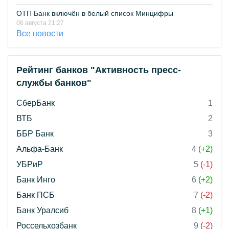
ОТП Банк включён в белый список Минцифры
06 августа 21:27
Все новости
Рейтинг банков "Активность пресс-
службы банков"
СберБанк
1
ВТБ
2
ББР Банк
3
Альфа-Банк
4
(+2)
УБРиР
5
(-1)
Банк Инго
6
(+2)
Банк ПСБ
7
(-2)
Банк Уралсиб
8
(+1)
Россельхозбанк
9
(-2)