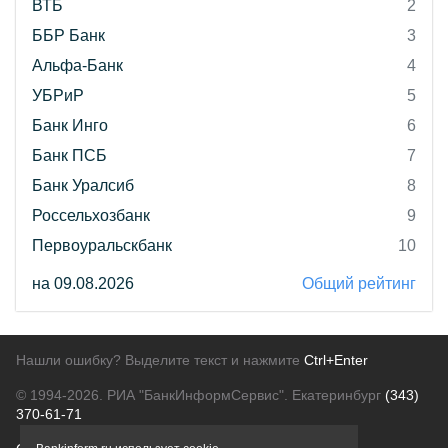
ВТБ
2
ББР Банк
3
Альфа-Банк
4
УБРиР
5
Банк Инго
6
Банк ПСБ
7
Банк Уралсиб
8
Россельхозбанк
9
Первоуральскбанк
10
на 09.08.2026
Общий рейтинг
Нашли ошибку? Выделите текст и нажмите
Ctrl+Enter
© 1994-2026.
РИА "БанкИнформСервис". Екатеринбург
(343)
370-61-71