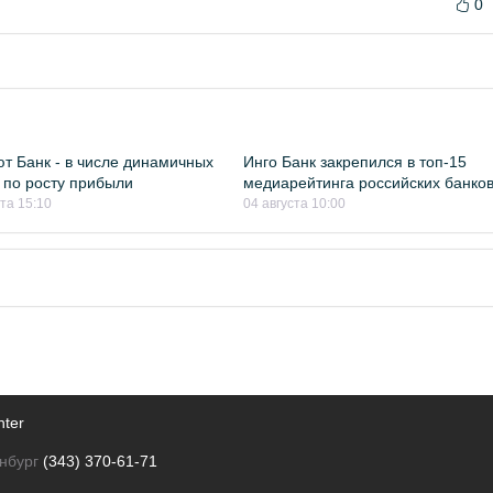
0
т Банк - в числе динамичных
Инго Банк закрепился в топ-15
 по росту прибыли
медиарейтинга российских банко
ста 15:10
04 августа 10:00
nter
нбург
(343) 370-61-71