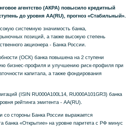
нговое агентство (АКРА) повысило кредитный
ступень до уровня АА(RU), прогноз «Стабильный».
сокую системную значимость банка,
рыночных позиций, а также высокую степень
ственного акционера - Банка России.
обности (ОСК) банка повышена на 2 ступени
нию бизнес-профиля и улучшению риск-профиля при
аточности капитала, а также фондирования
лигаций (ISIN RU000A100L14, RU000A101GR3) банка
овня рейтинга эмитента - АА(RU).
и со стороны Банка России выражается
га банка «Открытие» на уровне паритета с РФ минус