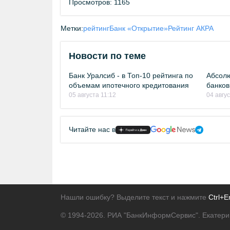
Просмотров: 1165
Метки:
рейтинг
Банк «Открытие»
Рейтинг АКРА
Новости по теме
Банк Уралсиб - в Топ-10 рейтинга по
Абсолю
объемам ипотечного кредитования
банков
05 августа 11:12
04 авгу
Читайте нас в
Нашли ошибку? Выделите текст и нажмите
Ctrl+E
© 1994-2026.
РИА "БанкИнформСервис". Екатери