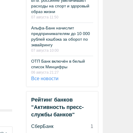
ВТБ: россияне увеличивают
расходы на спорт и здоровый
образ жизни
07 августа 11:50
Альфа-Банк начислит
предпринимателям до 10 000
рублей кэшбэка за оборот по
эквайрингу
07 августа 10:00
ОТП Банк включён в белый
список Минцифры
06 августа 21:27
Все новости
Рейтинг банков
"Активность пресс-
службы банков"
СберБанк
1