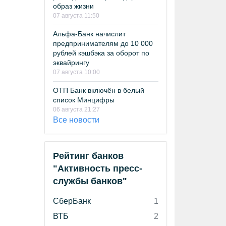
образ жизни
07 августа 11:50
Альфа-Банк начислит
предпринимателям до 10 000
рублей кэшбэка за оборот по
эквайрингу
07 августа 10:00
ОТП Банк включён в белый
список Минцифры
06 августа 21:27
Все новости
Рейтинг банков
"Активность пресс-
службы банков"
СберБанк
1
ВТБ
2