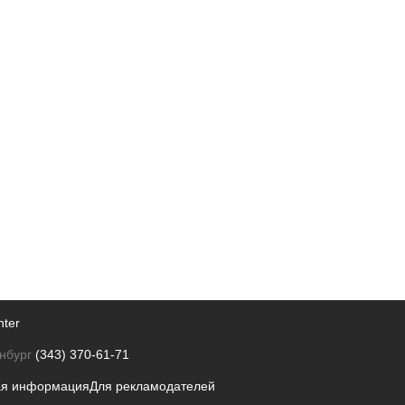
nter
нбург
(343) 370-61-71
ая информация
Для рекламодателей