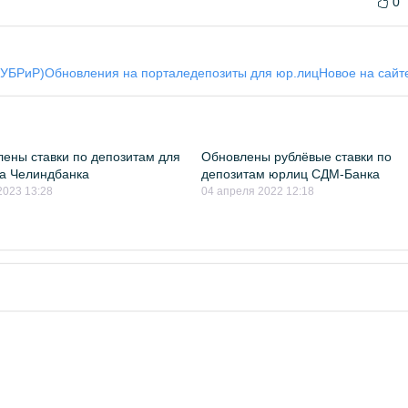
0
(УБРиР)
Обновления на портале
депозиты для юр.лиц
Новое на сайт
ены ставки по депозитам для
Обновлены рублёвые ставки по
а Челиндбанка
депозитам юрлиц СДМ-Банка
2023 13:28
04 апреля 2022 12:18