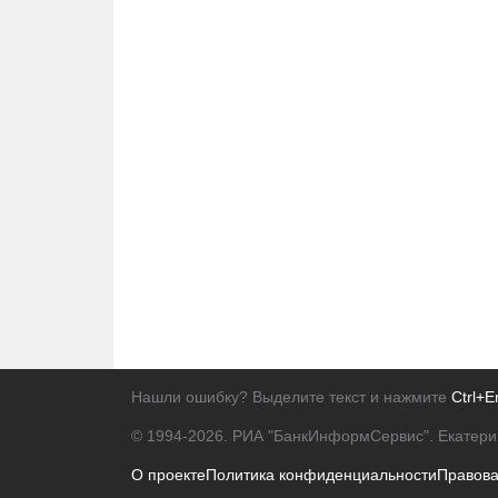
Нашли ошибку? Выделите текст и нажмите
Ctrl+E
© 1994-2026.
РИА "БанкИнформСервис". Екатери
О проекте
Политика конфиденциальности
Правов