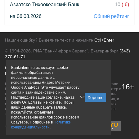
Азиатско-Тихоокеанский Банк
10
(-6)
на 06.08.2026
Общий рейтинг
Нашли ошибку? Выделите текст и нажмите
Ctrl+Enter
© 1994-2026.
РИА "БанкИнформСервис". Екатеринбург
(343)
370-61-71
О проекте
Политика конфиденциальности
Bankinform.ru использует cookie-
файлы и обрабатывает
Правовая информация
Для рекламодателей
персональные данные с
использованием Яндекс Метрики,
Вся информация о продуктах банков, размещенная на портале
16+
Google Analytics. Это улучшает работу
bankinform.ru, носит исключительно ознакомительный характер и
сайта и взаимодействие с ним.
не является публичной офертой, определяемой положениями
Подтвердите ваше согласие, нажав
ГК РФ. Информация не содержит точного и полного описания, и
кнопу Ок. Если вы не хотите, чтобы
может быть изменена. Конечные условия уточняйте на сайтах
ваши данные обрабатывались,
банков или при личном обращении. Исключительное право на
пожалуйста, ограничьте
товарные знаки принадлежит их правообладателям.
использование файлов cookie в своём
браузере. Подробнее в
Политике
конфиденциальности
.