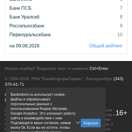
Банк ПСБ
7
Банк Уралсиб
8
Россельхозбанк
9
Первоуральскбанк
10
на 09.08.2026
Общий рейтинг
Нашли ошибку? Выделите текст и нажмите
Ctrl+Enter
© 1994-2026.
РИА "БанкИнформСервис". Екатеринбург
(343)
370-61-71
О проекте
Политика конфиденциальности
Bankinform.ru использует cookie-
файлы и обрабатывает
Правовая информация
Для рекламодателей
персональные данные с
использованием Яндекс Метрики,
Вся информация о продуктах банков, размещенная на портале
16+
Google Analytics. Это улучшает работу
bankinform.ru, носит исключительно ознакомительный характер и
сайта и взаимодействие с ним.
не является публичной офертой, определяемой положениями
Подтвердите ваше согласие, нажав
ГК РФ. Информация не содержит точного и полного описания, и
кнопу Ок. Если вы не хотите, чтобы
может быть изменена. Конечные условия уточняйте на сайтах