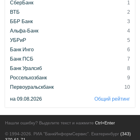
СберБанк
1
ВТБ
2
ББР Банк
3
Альфа-Банк
4
УБРиР
5
Банк Инго
6
Банк ПСБ
7
Банк Уралсиб
8
Россельхозбанк
9
Первоуральскбанк
10
на 09.08.2026
Общий рейтинг
Нашли ошибку? Выделите текст и нажмите
Ctrl+Enter
© 1994-2026.
РИА "БанкИнформСервис". Екатеринбург
(343)
370-61-71