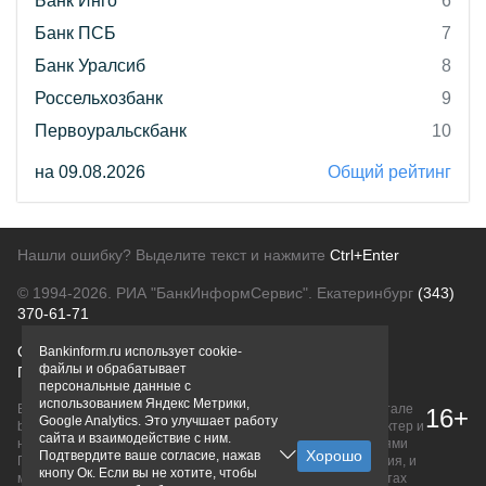
Банк Инго
6
Банк ПСБ
7
Банк Уралсиб
8
Россельхозбанк
9
Первоуральскбанк
10
на 09.08.2026
Общий рейтинг
Нашли ошибку? Выделите текст и нажмите
Ctrl+Enter
© 1994-2026.
РИА "БанкИнформСервис". Екатеринбург
(343)
370-61-71
О проекте
Политика конфиденциальности
Bankinform.ru использует cookie-
файлы и обрабатывает
Правовая информация
Для рекламодателей
персональные данные с
использованием Яндекс Метрики,
Вся информация о продуктах банков, размещенная на портале
16+
Google Analytics. Это улучшает работу
bankinform.ru, носит исключительно ознакомительный характер и
сайта и взаимодействие с ним.
не является публичной офертой, определяемой положениями
Подтвердите ваше согласие, нажав
ГК РФ. Информация не содержит точного и полного описания, и
кнопу Ок. Если вы не хотите, чтобы
может быть изменена. Конечные условия уточняйте на сайтах