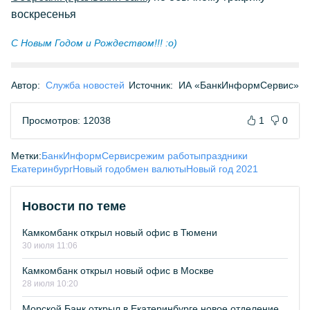
воскресенья
С Новым Годом и Рождеством!!! :о)
Автор:
Служба новостей
Источник:
ИА «БанкИнформСервис»
Просмотров: 12038
1
0
Метки:
БанкИнформСервис
режим работы
праздники
Екатеринбург
Новый год
обмен валюты
Новый год 2021
Новости по теме
Камкомбанк открыл новый офис в Тюмени
30 июля 11:06
Камкомбанк открыл новый офис в Москве
28 июля 10:20
Морской Банк открыл в Екатеринбурге новое отделение