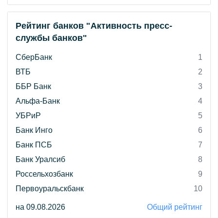
Рейтинг банков "Активность пресс-
службы банков"
СберБанк
1
ВТБ
2
ББР Банк
3
Альфа-Банк
4
УБРиР
5
Банк Инго
6
Банк ПСБ
7
Банк Уралсиб
8
Россельхозбанк
9
Первоуральскбанк
10
на 09.08.2026
Общий рейтинг