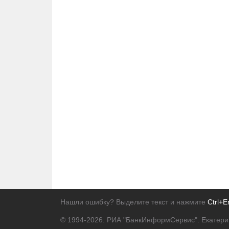
Нашли ошибку? Выделите текст и нажмите
Ctrl+E
© 1994-2026.
РИА "БанкИнформСервис". Екатери