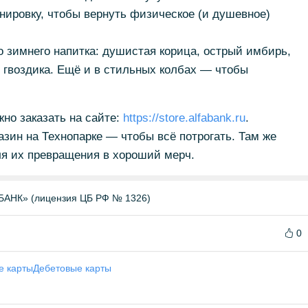
енировку, чтобы вернуть физическое (и душевное)
о зимнего напитка: душистая корица, острый имбирь,
я гвоздика. Ещё и в стильных колбах — чтобы
но заказать на сайте:
https://store.alfabank.ru
.
зин на Технопарке — чтобы всё потрогать. Там же
ля их превращения в хороший мерч.
НК» (лицензия ЦБ РФ № 1326)
0
е карты
Дебетовые карты