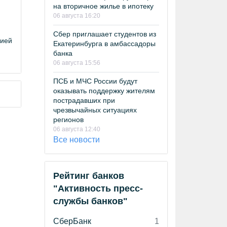
на вторичное жилье в ипотеку
06 августа 16:20
Сбер приглашает студентов из
цией
Екатеринбурга в амбассадоры
банка
06 августа 15:56
ПСБ и МЧС России будут
оказывать поддержку жителям
пострадавших при
чрезвычайных ситуациях
регионов
06 августа 12:40
Все новости
Рейтинг банков
"Активность пресс-
службы банков"
СберБанк
1