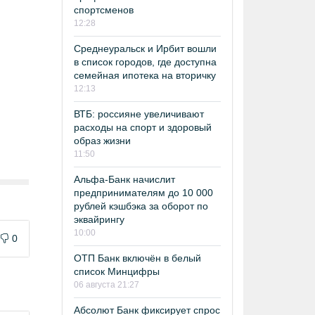
спортсменов
12:28
Среднеуральск и Ирбит вошли
в список городов, где доступна
семейная ипотека на вторичку
12:13
ВТБ: россияне увеличивают
расходы на спорт и здоровый
образ жизни
11:50
Альфа-Банк начислит
предпринимателям до 10 000
рублей кэшбэка за оборот по
эквайрингу
10:00
0
ОТП Банк включён в белый
список Минцифры
06 августа 21:27
Абсолют Банк фиксирует спрос