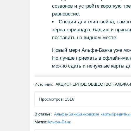
созвонов и устройте короткую тр
равновесие.
Специи для глинтвейна, самог
зёрна кориандра, бадьян и пряна
поставить на видном месте.
Новый мерч Альфа-Банка уже мож
Но лучше приехать в офлайн-мага
можно сдать и ненужные карты д
Источник:
АКЦИОНЕРНОЕ ОБЩЕСТВО «АЛЬФА-БА
Просмотров: 1516
В статье:
Альфа-Банк
Банковские карты
Кредитны
Метки:
Альфа-Банк