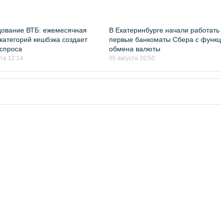
ование ВТБ: ежемесячная
В Екатеринбурге начали работать
категорий кешбэка создает
первые банкоматы Сбера с функ
спроса
обмена валюты
ста 12:14
05 августа 10:50