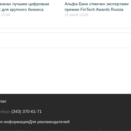
ризнан лучшим цифровым
Альфа-Банк отмечен экспертами
 для крупного бизнеса
премии FinTech Awards Russia
 13:48
31 июля 13:00
nter
нбург
(343) 370-61-71
ая информация
Для рекламодателей