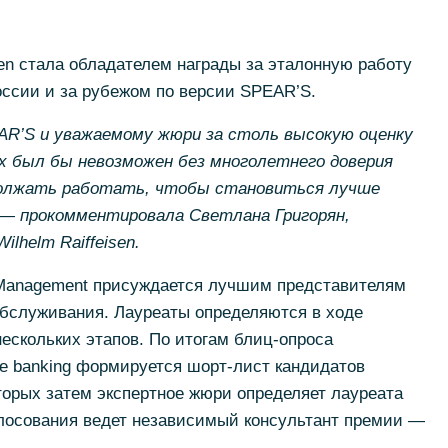
isen стала обладателем награды за эталонную работу
оссии и за рубежом по версии SPEAR’S.
R’S и уважаемому жюри за столь высокую оценку
х был бы невозможен без многолетнего доверия
должать работать, чтобы становиться лучше
, — прокомментировала Светлана Григорян,
ilhelm Raiffeisen.
h Management присуждается лучшим представителям
обслуживания. Лауреаты определяются в ходе
нескольких этапов. По итогам
блиц-опроса
te banking формируется
шорт-лист
кандидатов
торых затем экспертное жюри определяет лауреата
лосования ведет независимый консультант премии —