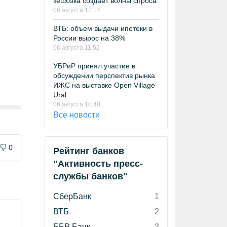
кешбэка создает волны спроса
06 августа 12:14
ВТБ: объем выдачи ипотеки в
России вырос на 38%
06 августа 11:52
УБРиР принял участие в
обсуждении перспектив рынка
ИЖС на выставке Open Village
Ural
06 августа 10:40
Все новости
0
Рейтинг банков
"Активность пресс-
службы банков"
СберБанк
1
ВТБ
2
ББР Банк
3