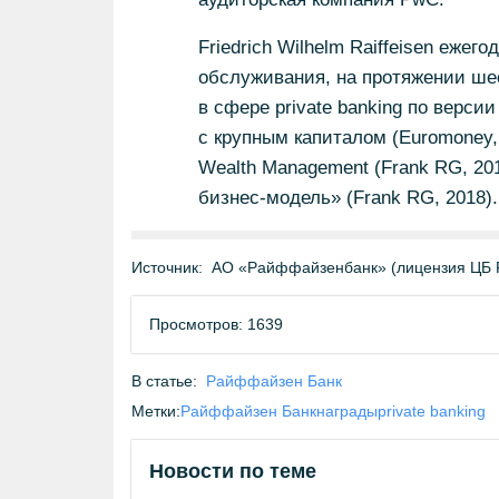
Friedrich Wilhelm Raiffeisen ежег
обслуживания, на протяжении ше
в сфере private banking по верс
с крупным капиталом (Euromoney, 
Wealth Management (Frank RG, 20
бизнес-модель
» (Frank RG, 2018).
Источник:
АО «Райффайзенбанк» (лицензия ЦБ 
Просмотров: 1639
В статье:
Райффайзен Банк
Метки:
Райффайзен Банк
награды
private banking
Новости по теме