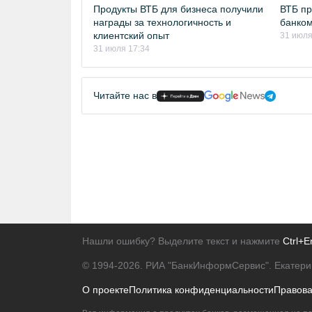
Продукты ВТБ для бизнеса получили
ВТБ п
награды за технологичность и
банком
клиентский опыт
31 июля
31 июля 17:34
Читайте нас в
Нашли ошибку? Выделите текст и нажмите
Ctrl+E
© 1994-2026.
РИА "БанкИнформСервис". Екатери
О проекте
Политика конфиденциальности
Правов