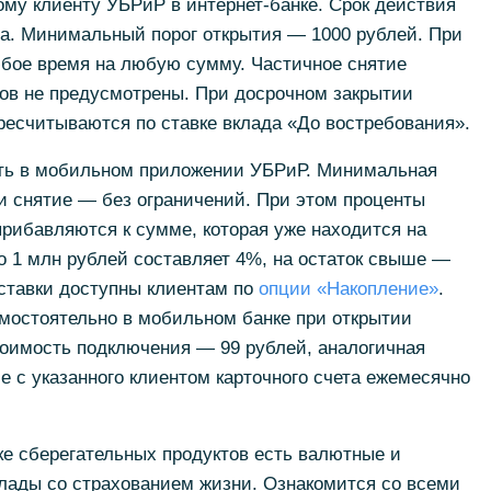
му клиенту УБРиР в интернет-банке. Срок действия
да. Минимальный порог открытия — 1000 рублей. При
юбое время на любую сумму. Частичное снятие
тов не предусмотрены. При досрочном закрытии
ресчитываются по ставке вклада «До востребования».
ть в мобильном приложении УБРиР. Минимальная
и снятие — без ограничений. При этом проценты
рибавляются к сумме, которая уже находится на
до 1 млн рублей составляет 4%, на остаток свыше —
ставки доступны клиентам по
опции «Накопление»
.
мостоятельно в мобильном банке при открытии
тоимость подключения — 99 рублей, аналогичная
 с указанного клиентом карточного счета ежемесячно
ке сберегательных продуктов есть валютные и
лады со страхованием жизни. Ознакомится со всеми