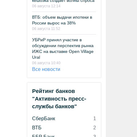
кешбэка создает волны спроса
06 августа 12:14
ВТБ: объем выдачи ипотеки в
России вырос на 38%
06 августа 11:52
УБРиР принял участие в
обсуждении перспектив рынка
ИЖС на выставке Open Village
Ural
06 августа 10:40
Все новости
Рейтинг банков
"Активность пресс-
службы банков"
СберБанк
1
ВТБ
2
ББР Банк
3