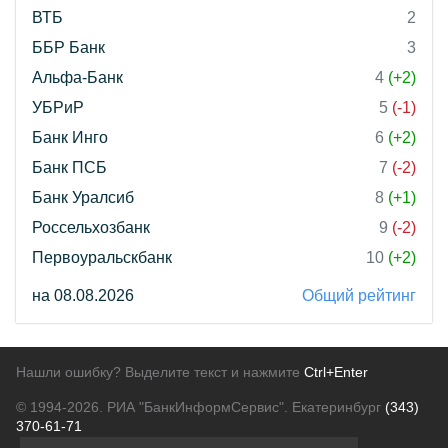
ВТБ
2
ББР Банк
3
Альфа-Банк
4
(+2)
УБРиР
5
(-1)
Банк Инго
6
(+2)
Банк ПСБ
7
(-2)
Банк Уралсиб
8
(+1)
Россельхозбанк
9
(-2)
Первоуральскбанк
10
(+2)
на 08.08.2026
Общий рейтинг
Нашли ошибку? Выделите текст и нажмите
Ctrl+Enter
© 1994-2026.
РИА "БанкИнформСервис". Екатеринбург
(343)
370-61-71