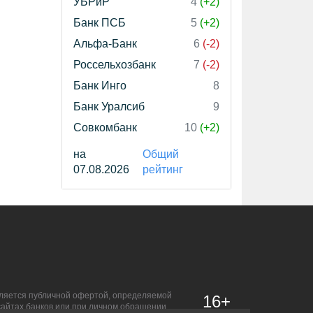
УБРиР
4
(+2)
Банк ПСБ
5
(+2)
Альфа-Банк
6
(-2)
Россельхозбанк
7
(-2)
Банк Инго
8
Банк Уралсиб
9
Совкомбанк
10
(+2)
на
Общий
07.08.2026
рейтинг
является публичной офертой, определяемой
16+
сайтах банков или при личном обращении.