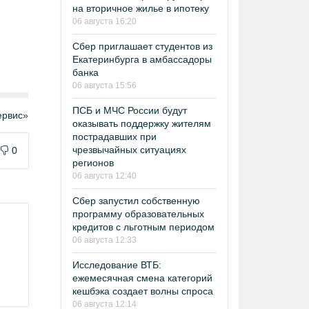
на вторичное жилье в ипотеку
06 августа 16:20
Сбер приглашает студентов из
Екатеринбурга в амбассадоры
банка
06 августа 15:56
ПСБ и МЧС России будут
рвис»
оказывать поддержку жителям
пострадавших при
чрезвычайных ситуациях
0
регионов
06 августа 12:40
Сбер запустил собственную
программу образовательных
кредитов с льготным периодом
06 августа 12:33
Исследование ВТБ:
ежемесячная смена категорий
кешбэка создает волны спроса
06 августа 12:14