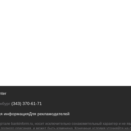
nter
нбург
(343) 370-61-71
ая информация
Для рекламодателей
ртале bankinform.ru, носит исключительно ознакомительный характер и не 
полного описания, и может быть изменена. Конечные условия уточняйте на 