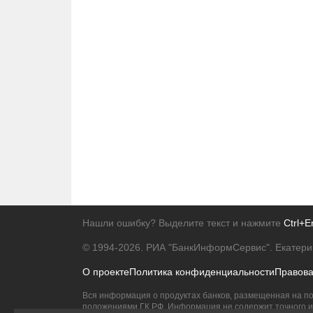
Нашли ошибку? Выделите текст и нажмите
Ctrl+E
© 1994-2026.
РИА "БанкИнформСервис". Екатери
О проекте
Политика конфиденциальности
Правов
Вся информация о продуктах банков, размещенная на по
положениями ГК РФ. Информация не содержит точного и 