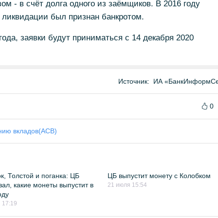
м - в счёт долга одного из заёмщиков. В 2016 году
 ликвидации был признан банкротом.
года, заявки будут приниматься с 14 декабря 2020
Источник:
ИА «БанкИнформСе
0
анию вкладов(АСВ)
к, Толстой и поганка: ЦБ
ЦБ выпустит монету с Колобком
зал, какие монеты выпустит в
21 июля 15:54
оду
 17:19