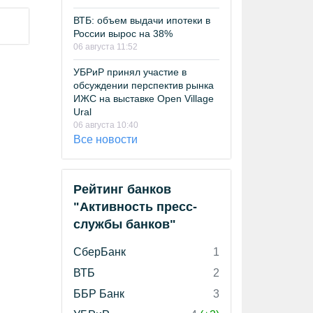
ВТБ: объем выдачи ипотеки в
России вырос на 38%
06 августа 11:52
УБРиР принял участие в
обсуждении перспектив рынка
ИЖС на выставке Open Village
Ural
06 августа 10:40
Все новости
Рейтинг банков
"Активность пресс-
службы банков"
СберБанк
1
ВТБ
2
ББР Банк
3