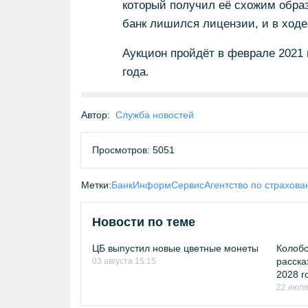
который получил её схожим образо
банк лишился лицензии, и в ходе
Аукцион пройдёт в феврале 2021 
года.
Автор:
Служба новостей
Просмотров: 5051
Метки:
БанкИнформСервис
Агентство по страхов
Новости по теме
ЦБ выпустил новые цветные монеты
Колобо
расска
03 августа 15:15
2028 г
22 июля