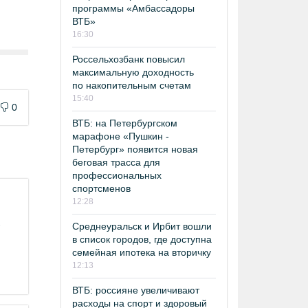
программы «Амбассадоры
ВТБ»
16:30
Россельхозбанк повысил
максимальную доходность
по накопительным счетам
15:40
0
ВТБ: на Петербургском
марафоне «Пушкин -
Петербург» появится новая
беговая трасса для
профессиональных
спортсменов
12:28
-
Среднеуральск и Ирбит вошли
в список городов, где доступна
семейная ипотека на вторичку
12:13
ВТБ: россияне увеличивают
расходы на спорт и здоровый