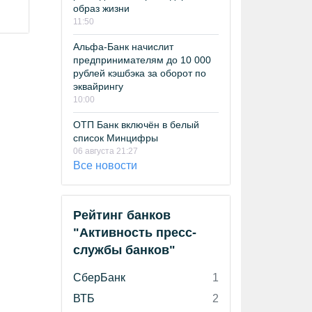
образ жизни
11:50
Альфа-Банк начислит
предпринимателям до 10 000
рублей кэшбэка за оборот по
эквайрингу
10:00
ОТП Банк включён в белый
список Минцифры
06 августа 21:27
Все новости
Рейтинг банков
"Активность пресс-
службы банков"
СберБанк
1
ВТБ
2