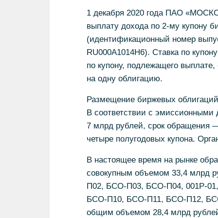
1 декабря 2020 года ПАО «МОСК
выплату дохода по 2-му купону б
(идентификационный номер выпуск
RU000A1014H6). Ставка по купон
по купону, подлежащего выплате, 
на одну облигацию.
Размещение биржевых облигаций с
В соответствии с эмиссионными
7 млрд рублей, срок обращения 
четыре полугодовых купона. Орг
В настоящее время на рынке обр
совокупным объемом 33,4 млрд р
П02, БСО-П03, БСО-П04, 001Р-01
БСО-П10, БСО-П11, БСО-П12, БС
общим объемом 28,4 млрд рублей