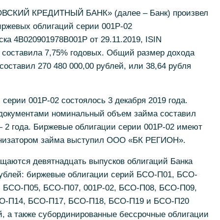
ОВСКИЙ КРЕДИТНЫЙ БАНК» (далее – Банк) произвел
иржевых облигаций серии 001Р-02
а 4B020901978B001P от 29.11.2019, ISIN
у составила 7,75% годовых. Общий размер дохода
составил 270 480 000,00 рублей, или 38,64 рубля
ерии 001Р-02 состоялось 3 декабря 2019 года.
 документами номинальный объем займа составил
— 2 года. Биржевые облигации серии 001Р-02 имеют
анизатором займа выступил ООО «БК РЕГИОН».
ащаются девятнадцать выпусков облигаций Банка
ублей: биржевые облигации серий БСО-П01, БСО-
, БСО-П05, БСО-П07, 001Р-02, БСО-П08, БСО-П09,
О-П14, БСО-П17, БСО-П18, БСО-П19 и БСО-П20
, а также субординированные бессрочные облигации