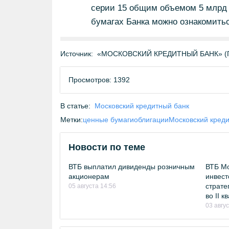
серии 15 общим объемом 5 млрд 
бумагах Банка можно ознакомитьс
Источник:
«МОСКОВСКИЙ КРЕДИТНЫЙ БАНК» (ПА
Просмотров: 1392
В статье:
Московский кредитный банк
Метки:
ценные бумаги
облигации
Московский креди
Новости по теме
ВТБ выплатил дивиденды розничным
ВТБ Мо
акционерам
инвест
страте
05 августа 14:56
во II 
03 авгу