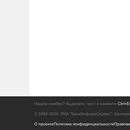
Нашли ошибку? Выделите текст и нажмите
Ctrl+E
© 1994-2026.
РИА "БанкИнформСервис". Екатери
О проекте
Политика конфиденциальности
Правов