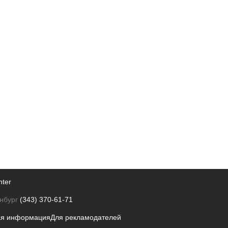
nter
нбург
(343) 370-61-71
ая информация
Для рекламодателей