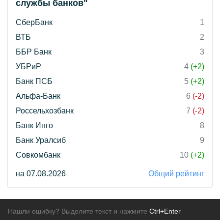
службы банков"
СберБанк
1
ВТБ
2
ББР Банк
3
УБРиР
4
(+2)
Банк ПСБ
5
(+2)
Альфа-Банк
6
(-2)
Россельхозбанк
7
(-2)
Банк Инго
8
Банк Уралсиб
9
Совкомбанк
10
(+2)
на 07.08.2026
Общий рейтинг
Нашли ошибку? Выделите текст и нажмите
Ctrl+Enter