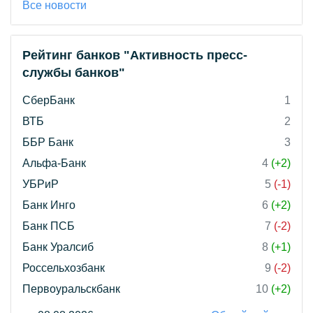
Все новости
Рейтинг банков "Активность пресс-
службы банков"
СберБанк
1
ВТБ
2
ББР Банк
3
Альфа-Банк
4
(+2)
УБРиР
5
(-1)
Банк Инго
6
(+2)
Банк ПСБ
7
(-2)
Банк Уралсиб
8
(+1)
Россельхозбанк
9
(-2)
Первоуральскбанк
10
(+2)