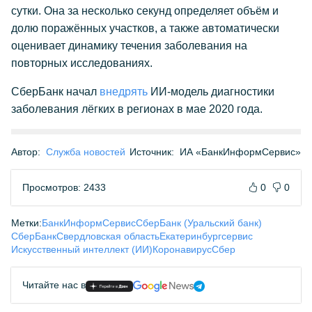
сутки. Она за несколько секунд определяет объём и
долю поражённых участков, а также автоматически
оценивает динамику течения заболевания на
повторных исследованиях.
СберБанк начал
внедрять
ИИ-модель диагностики
заболевания лёгких в регионах в мае 2020 года.
Автор:
Служба новостей
Источник:
ИА «БанкИнформСервис»
Просмотров: 2433
0
0
Метки:
БанкИнформСервис
СберБанк (Уральский банк)
СберБанк
Свердловская область
Екатеринбург
сервис
Искусственный интеллект (ИИ)
Коронавирус
Сбер
Читайте нас в