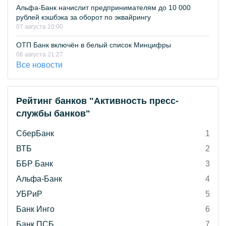
Альфа-Банк начислит предпринимателям до 10 000
рублей кэшбэка за оборот по эквайрингу
07 августа 10:00
ОТП Банк включён в белый список Минцифры
06 августа 21:27
Все новости
Рейтинг банков "Активность пресс-
службы банков"
СберБанк
1
ВТБ
2
ББР Банк
3
Альфа-Банк
4
УБРиР
5
Банк Инго
6
Банк ПСБ
7