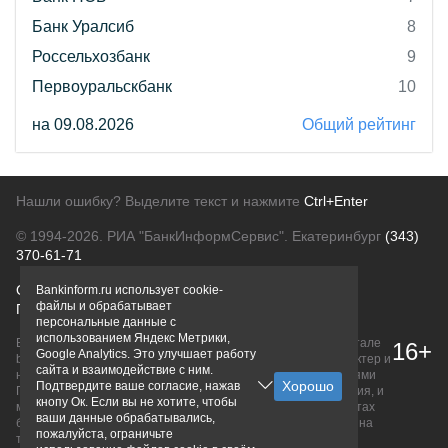
Банк Уралсиб
8
Россельхозбанк
9
Первоуральскбанк
10
на 09.08.2026
Общий рейтинг
Нашли ошибку? Выделите текст и нажмите
Ctrl+Enter
© 1994-2026.
РИА "БанкИнформСервис". Екатеринбург
(343)
370-61-71
О проекте
Политика конфиденциальности
Bankinform.ru использует cookie-
файлы и обрабатывает
Правовая информация
Для рекламодателей
персональные данные с
использованием Яндекс Метрики,
Вся информация о продуктах банков, размещенная на портале
16+
Google Analytics. Это улучшает работу
bankinform.ru, носит исключительно ознакомительный характер и
сайта и взаимодействие с ним.
не является публичной офертой, определяемой положениями
Подтвердите ваше согласие, нажав
ГК РФ. Информация не содержит точного и полного описания, и
кнопу Ок. Если вы не хотите, чтобы
может быть изменена. Конечные условия уточняйте на сайтах
ваши данные обрабатывались,
банков или при личном обращении. Исключительное право на
пожалуйста, ограничьте
товарные знаки принадлежит их правообладателям.