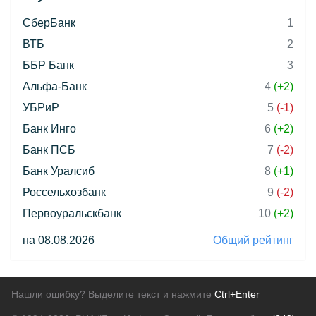
СберБанк
1
ВТБ
2
ББР Банк
3
Альфа-Банк
4
(+2)
УБРиР
5
(-1)
Банк Инго
6
(+2)
Банк ПСБ
7
(-2)
Банк Уралсиб
8
(+1)
Россельхозбанк
9
(-2)
Первоуральскбанк
10
(+2)
на 08.08.2026
Общий рейтинг
Нашли ошибку? Выделите текст и нажмите
Ctrl+Enter