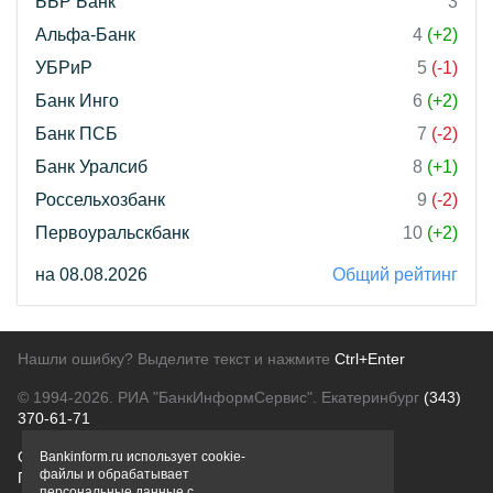
ББР Банк
3
Альфа-Банк
4
(+2)
УБРиР
5
(-1)
Банк Инго
6
(+2)
Банк ПСБ
7
(-2)
Банк Уралсиб
8
(+1)
Россельхозбанк
9
(-2)
Первоуральскбанк
10
(+2)
на 08.08.2026
Общий рейтинг
Нашли ошибку? Выделите текст и нажмите
Ctrl+Enter
© 1994-2026.
РИА "БанкИнформСервис". Екатеринбург
(343)
370-61-71
О проекте
Политика конфиденциальности
Bankinform.ru использует cookie-
файлы и обрабатывает
Правовая информация
Для рекламодателей
персональные данные с