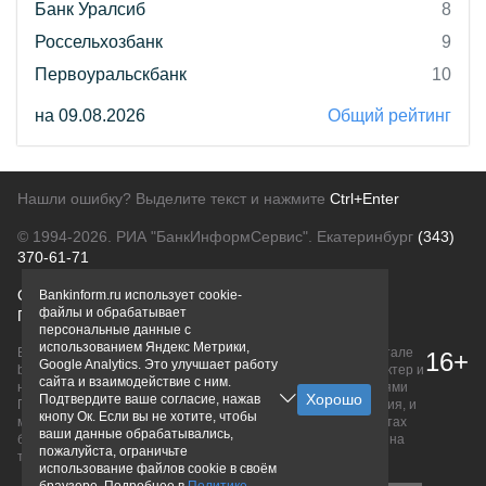
Банк Уралсиб
8
Россельхозбанк
9
Первоуральскбанк
10
на 09.08.2026
Общий рейтинг
Нашли ошибку? Выделите текст и нажмите
Ctrl+Enter
© 1994-2026.
РИА "БанкИнформСервис". Екатеринбург
(343)
370-61-71
О проекте
Политика конфиденциальности
Bankinform.ru использует cookie-
файлы и обрабатывает
Правовая информация
Для рекламодателей
персональные данные с
использованием Яндекс Метрики,
Вся информация о продуктах банков, размещенная на портале
16+
Google Analytics. Это улучшает работу
bankinform.ru, носит исключительно ознакомительный характер и
сайта и взаимодействие с ним.
не является публичной офертой, определяемой положениями
Подтвердите ваше согласие, нажав
ГК РФ. Информация не содержит точного и полного описания, и
кнопу Ок. Если вы не хотите, чтобы
может быть изменена. Конечные условия уточняйте на сайтах
ваши данные обрабатывались,
банков или при личном обращении. Исключительное право на
пожалуйста, ограничьте
товарные знаки принадлежит их правообладателям.
использование файлов cookie в своём