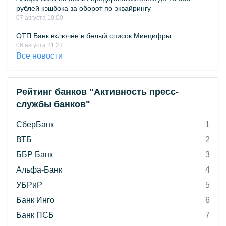
рублей кэшбэка за оборот по эквайрингу
07 августа 10:00
ОТП Банк включён в белый список Минцифры
06 августа 21:27
Все новости
Рейтинг банков "Активность пресс-
службы банков"
СберБанк
1
ВТБ
2
ББР Банк
3
Альфа-Банк
4
УБРиР
5
Банк Инго
6
Банк ПСБ
7