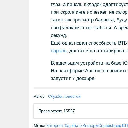
глаз, а панель вкладок адаптируе
при скроллинге исчезает, не за
такие как просмотр баланса, буд
профилактические работы. А врем
секунд.
Ещё одна новая способность ВТБ 
пароль
, достаточно отсканирова
Владельцам устройств на базе iO
На платформе Android он появитс
запустит 7 декабря.
Автор:
Служба новостей
Просмотров: 15557
Метки:
интернет-банк
БанкИнформСервис
Банк ВТ