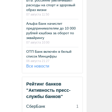
ВТБ: россияне увеличивают
расходы на спорт и здоровый
образ жизни
07 августа 11:50
Альфа-Банк начислит
предпринимателям до 10 000
рублей кэшбэка за оборот по
эквайрингу
07 августа 10:00
ОТП Банк включён в белый
список Минцифры
06 августа 21:27
Все новости
Рейтинг банков
"Активность пресс-
службы банков"
СберБанк
1