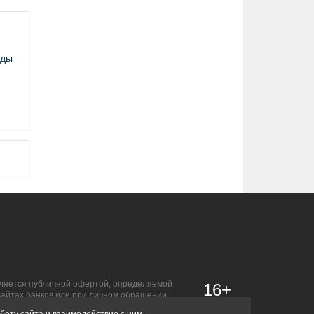
оды
является публичной офертой, определяемой
16+
сайтах банков или при личном обращении.