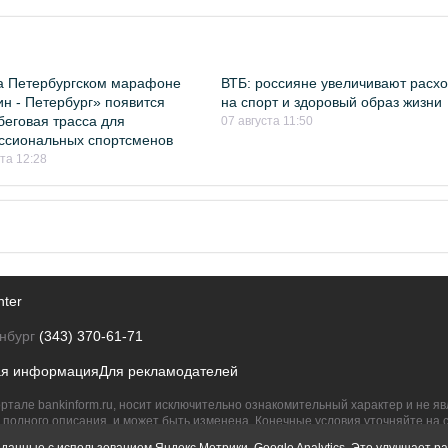
а Петербургском марафоне
ВТБ: россияне увеличивают расх
н - Петербург» появится
на спорт и здоровый образ жизни
беговая трасса для
07 августа 11:50
ссиональных спортсменов
ста 12:28
nter
нбург
(343) 370-61-71
ая информация
Для рекламодателей
ртале bankinform.ru, носит исключительно ознакомительный характер и не 
полного описания, и может быть изменена. Конечные условия уточняйте на 
их правообладателям.