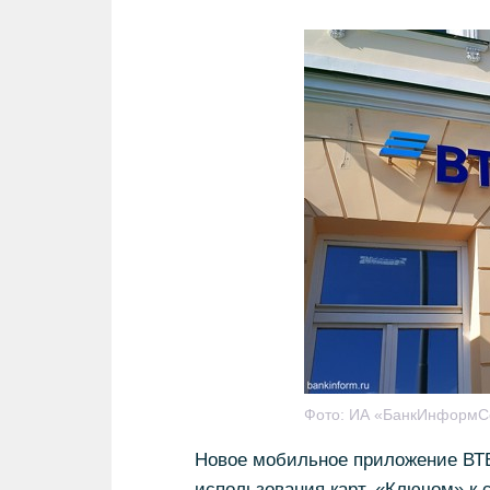
Фото:
ИА «БанкИнформС
Новое мобильное приложение ВТБ
использования карт. «Ключом» к 