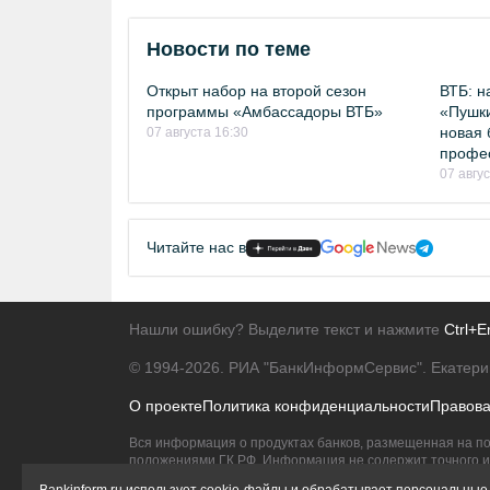
Новости по теме
Открыт набор на второй сезон
ВТБ: н
программы «Амбассадоры ВТБ»
«Пушки
новая 
07 августа 16:30
профе
07 авгу
Читайте нас в
Нашли ошибку? Выделите текст и нажмите
Ctrl+E
© 1994-2026.
РИА "БанкИнформСервис". Екатери
О проекте
Политика конфиденциальности
Правов
Вся информация о продуктах банков, размещенная на по
положениями ГК РФ. Информация не содержит точного и 
Исключительное право на товарные знаки принадлежит 