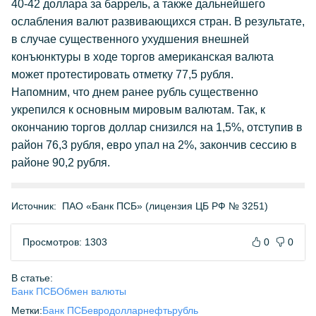
40-42 доллара за баррель, а также дальнейшего
ослабления валют развивающихся стран. В результате,
в случае существенного ухудшения внешней
конъюнктуры в ходе торгов американская валюта
может протестировать отметку 77,5 рубля.
Напомним, что днем ранее рубль существенно
укрепился к основным мировым валютам. Так, к
окончанию торгов доллар снизился на 1,5%, отступив в
район 76,3 рубля, евро упал на 2%, закончив сессию в
районе 90,2 рубля.
Источник:
ПАО «Банк ПСБ» (лицензия ЦБ РФ № 3251)
Просмотров: 1303
0
0
В статье:
Банк ПСБ
Обмен валюты
Метки:
Банк ПСБ
евро
доллар
нефть
рубль