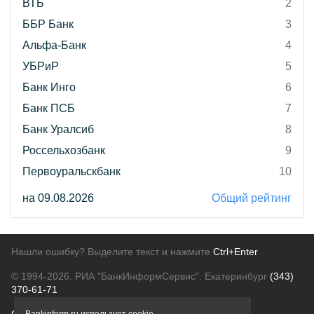
ВТБ
2
ББР Банк
3
Альфа-Банк
4
УБРиР
5
Банк Инго
6
Банк ПСБ
7
Банк Уралсиб
8
Россельхозбанк
9
Первоуральскбанк
10
на 09.08.2026
Общий рейтинг
Нашли ошибку? Выделите текст и нажмите
Ctrl+Enter
© 1994-2026.
РИА "БанкИнформСервис". Екатеринбург
(343)
370-61-71