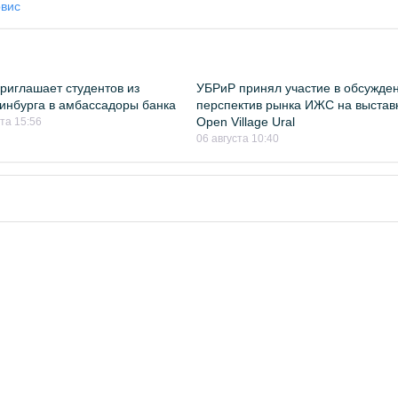
рвис
риглашает студентов из
УБРиР принял участие в обсужде
инбурга в амбассадоры банка
перспектив рынка ИЖС на выстав
Open Village Ural
ста 15:56
06 августа 10:40