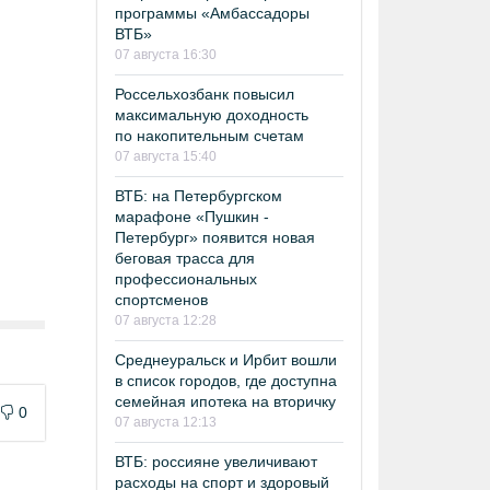
программы «Амбассадоры
ВТБ»
07 августа 16:30
Россельхозбанк повысил
максимальную доходность
по накопительным счетам
07 августа 15:40
ВТБ: на Петербургском
марафоне «Пушкин -
Петербург» появится новая
беговая трасса для
профессиональных
спортсменов
07 августа 12:28
Среднеуральск и Ирбит вошли
в список городов, где доступна
семейная ипотека на вторичку
0
07 августа 12:13
ВТБ: россияне увеличивают
расходы на спорт и здоровый