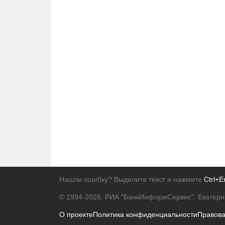
Нашли ошибку? Выделите текст и нажмите
Ctrl+E
© 1994-2026.
РИА "БанкИнформСервис". Екатери
О проекте
Политика конфиденциальности
Правов