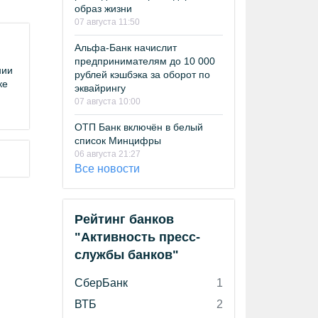
образ жизни
07 августа 11:50
Альфа-Банк начислит
предпринимателям до 10 000
нии
рублей кэшбэка за оборот по
ке
эквайрингу
07 августа 10:00
ОТП Банк включён в белый
список Минцифры
06 августа 21:27
Все новости
Рейтинг банков
"Активность пресс-
службы банков"
СберБанк
1
ВТБ
2