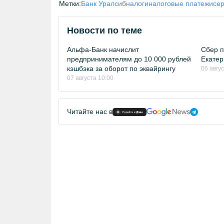
Метки:
Банк Уралсиб
налоги
налоговые платежи
се
Новости по теме
Альфа-Банк начислит
Сбер п
предпринимателям до 10 000 рублей
Екатер
кэшбэка за оборот по эквайрингу
06 авгу
07 августа 10:00
Читайте нас в