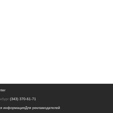
nter
нбург
(343) 370-61-71
ая информация
Для рекламодателей