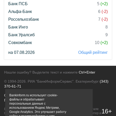
Банк ПСБ
5
(+2)
Альфа-Банк
6
(-2)
Россельхозбанк
7
(-2)
Банк Инго
8
Банк Уралсиб
9
Совкомбанк
10
(+2)
на 07.08.2026
Общий рейтинг
Нашли ошибку? Выделите текст и нажмите
Ctrl+Enter
© 1994-2026.
РИА "БанкИнформСервис". Екатеринбург
(343)
370-61-71
О проекте
Политика конфиденциальности
Bankinform.ru использует cookie-
файлы и обрабатывает
Правовая информация
Для рекламодателей
персональные данные с
использованием Яндекс Метрики,
Вся информация о продуктах банков, размещенная на портале
16+
Google Analytics. Это улучшает работу
bankinform.ru, носит исключительно ознакомительный характер и