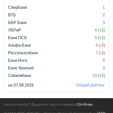
СберБанк
1
ВТБ
2
ББР Банк
3
УБРиР
4
(+2)
Банк ПСБ
5
(+2)
Альфа-Банк
6
(-2)
Россельхозбанк
7
(-2)
Банк Инго
8
Банк Уралсиб
9
Совкомбанк
10
(+2)
на 07.08.2026
Общий рейтинг
Нашли ошибку? Выделите текст и нажмите
Ctrl+Enter