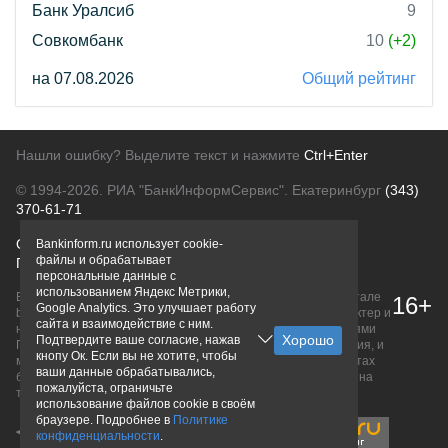
Банк Уралсиб
9
Совкомбанк
10
(+2)
на 07.08.2026
Общий рейтинг
Нашли ошибку? Выделите текст и нажмите
Ctrl+Enter
© 1994-2026.
РИА "БанкИнформСервис". Екатеринбург
(343)
370-61-71
О проекте
Политика конфиденциальности
Bankinform.ru использует cookie-
файлы и обрабатывает
Правовая информация
Для рекламодателей
персональные данные с
использованием Яндекс Метрики,
Вся информация о продуктах банков, размещенная на портале
16+
Google Analytics. Это улучшает работу
bankinform.ru, носит исключительно ознакомительный характер и
сайта и взаимодействие с ним.
не является публичной офертой, определяемой положениями
Подтвердите ваше согласие, нажав
ГК РФ. Информация не содержит точного и полного описания, и
кнопу Ок. Если вы не хотите, чтобы
может быть изменена. Конечные условия уточняйте на сайтах
ваши данные обрабатывались,
банков или при личном обращении. Исключительное право на
пожалуйста, ограничьте
товарные знаки принадлежит их правообладателям.
использование файлов cookie в своём
браузере. Подробнее в
Политике
конфиденциальности
.