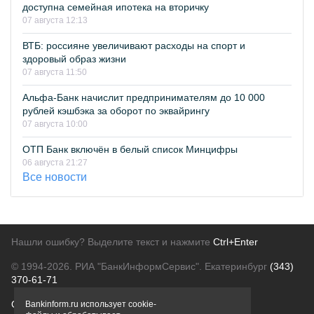
доступна семейная ипотека на вторичку
07 августа 12:13
ВТБ: россияне увеличивают расходы на спорт и
здоровый образ жизни
07 августа 11:50
Альфа-Банк начислит предпринимателям до 10 000
рублей кэшбэка за оборот по эквайрингу
07 августа 10:00
ОТП Банк включён в белый список Минцифры
06 августа 21:27
Все новости
Нашли ошибку? Выделите текст и нажмите
Ctrl+Enter
© 1994-2026.
РИА "БанкИнформСервис". Екатеринбург
(343)
370-61-71
О проекте
Политика конфиденциальности
Bankinform.ru использует cookie-