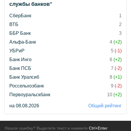
службы банков"
СберБанк
1
ВТБ
2
ББР Банк
3
Альфа-Банк
4
(+2)
УБРиР
5
(-1)
Банк Инго
6
(+2)
Банк ПСБ
7
(-2)
Банк Уралсиб
8
(+1)
Россельхозбанк
9
(-2)
Первоуральскбанк
10
(+2)
на 08.08.2026
Общий рейтинг
Нашли ошибку? Выделите текст и нажмите
Ctrl+Enter