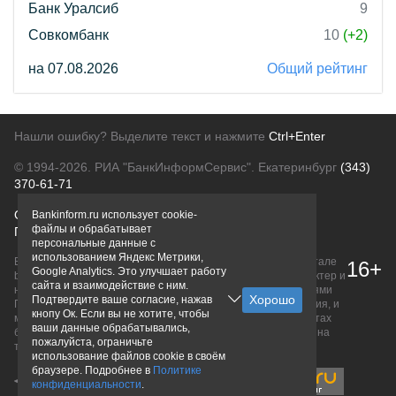
Банк Уралсиб
9
Совкомбанк
10
(+2)
на 07.08.2026
Общий рейтинг
Нашли ошибку? Выделите текст и нажмите
Ctrl+Enter
© 1994-2026.
РИА "БанкИнформСервис". Екатеринбург
(343)
370-61-71
О проекте
Политика конфиденциальности
Bankinform.ru использует cookie-
файлы и обрабатывает
Правовая информация
Для рекламодателей
персональные данные с
использованием Яндекс Метрики,
Вся информация о продуктах банков, размещенная на портале
16+
Google Analytics. Это улучшает работу
bankinform.ru, носит исключительно ознакомительный характер и
сайта и взаимодействие с ним.
не является публичной офертой, определяемой положениями
Подтвердите ваше согласие, нажав
ГК РФ. Информация не содержит точного и полного описания, и
кнопу Ок. Если вы не хотите, чтобы
может быть изменена. Конечные условия уточняйте на сайтах
ваши данные обрабатывались,
банков или при личном обращении. Исключительное право на
пожалуйста, ограничьте
товарные знаки принадлежит их правообладателям.
использование файлов cookie в своём
браузере. Подробнее в
Политике
конфиденциальности
.