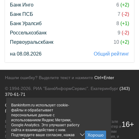
Банк Инго
6
(+2)
Банк ПСБ
7
(-2)
Банк Уралсиб
8
(+1)
Россельхозбанк
9
(-2)
Первоуральскбанк
10
(+2)
на 08.08.2026
Общий рейтинг
Нашли ошибку? Выделите текст и нажмите
Ctrl+Enter
© 1994-2026.
РИА "БанкИнформСервис". Екатеринбург
(343)
370-61-71
О проекте
Политика конфиденциальности
Bankinform.ru использует cookie-
файлы и обрабатывает
Правовая информация
Для рекламодателей
персональные данные с
использованием Яндекс Метрики,
Вся информация о продуктах банков, размещенная на портале
16+
Google Analytics. Это улучшает работу
bankinform.ru, носит исключительно ознакомительный характер и
сайта и взаимодействие с ним.
не является публичной офертой, определяемой положениями
Подтвердите ваше согласие, нажав
ГК РФ. Информация не содержит точного и полного описания, и