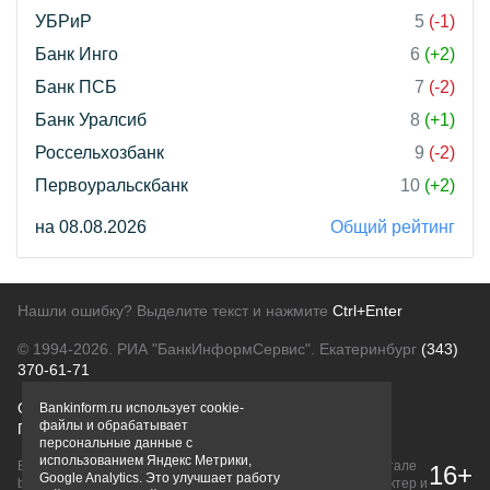
УБРиР
5
(-1)
Банк Инго
6
(+2)
Банк ПСБ
7
(-2)
Банк Уралсиб
8
(+1)
Россельхозбанк
9
(-2)
Первоуральскбанк
10
(+2)
на 08.08.2026
Общий рейтинг
Нашли ошибку? Выделите текст и нажмите
Ctrl+Enter
© 1994-2026.
РИА "БанкИнформСервис". Екатеринбург
(343)
370-61-71
О проекте
Политика конфиденциальности
Bankinform.ru использует cookie-
файлы и обрабатывает
Правовая информация
Для рекламодателей
персональные данные с
использованием Яндекс Метрики,
Вся информация о продуктах банков, размещенная на портале
16+
Google Analytics. Это улучшает работу
bankinform.ru, носит исключительно ознакомительный характер и