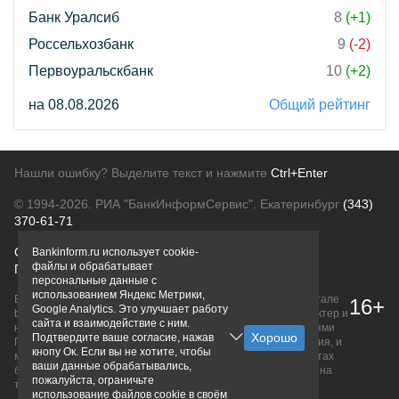
Банк Уралсиб
8
(+1)
Россельхозбанк
9
(-2)
Первоуральскбанк
10
(+2)
на 08.08.2026
Общий рейтинг
Нашли ошибку? Выделите текст и нажмите
Ctrl+Enter
© 1994-2026.
РИА "БанкИнформСервис". Екатеринбург
(343)
370-61-71
О проекте
Политика конфиденциальности
Bankinform.ru использует cookie-
файлы и обрабатывает
Правовая информация
Для рекламодателей
персональные данные с
использованием Яндекс Метрики,
Вся информация о продуктах банков, размещенная на портале
16+
Google Analytics. Это улучшает работу
bankinform.ru, носит исключительно ознакомительный характер и
сайта и взаимодействие с ним.
не является публичной офертой, определяемой положениями
Подтвердите ваше согласие, нажав
ГК РФ. Информация не содержит точного и полного описания, и
кнопу Ок. Если вы не хотите, чтобы
может быть изменена. Конечные условия уточняйте на сайтах
ваши данные обрабатывались,
банков или при личном обращении. Исключительное право на
пожалуйста, ограничьте
товарные знаки принадлежит их правообладателям.
использование файлов cookie в своём