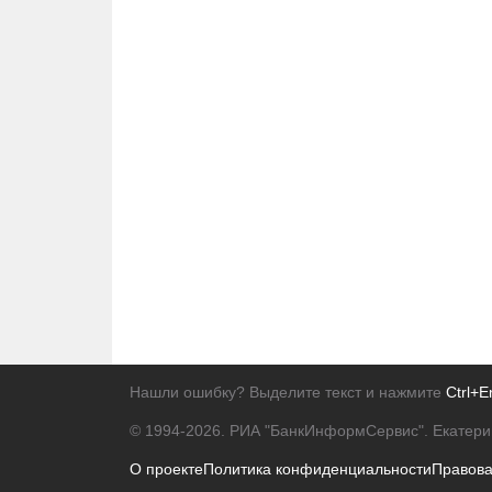
Нашли ошибку? Выделите текст и нажмите
Ctrl+E
© 1994-2026.
РИА "БанкИнформСервис". Екатери
О проекте
Политика конфиденциальности
Правов