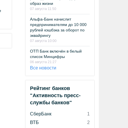
образ жизни
07 августа 11:50
е
Альфа-Банк начислит
предпринимателям до 10 000
рублей кэшбэка за оборот по
эквайрингу
07 августа 10:00
ОТП Банк включён в белый
список Минцифры
06 августа 21:27
Все новости
Рейтинг банков
"Активность пресс-
службы банков"
СберБанк
1
ВТБ
2