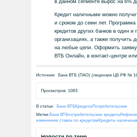
в данном сегменте вырос на 6% д
Кредит наличными можно получить
и сроком до семи лет. Программ
кредитов других банков в один и 
организациях, а также получить 
на любые цели. Оформить заявку
ВТБ Онлайн, в контакт-центре ил
Источник:
Банк ВТБ (ПАО) (лицензия ЦБ РФ № 1
Просмотров: 1083
В статье:
Банк ВТБ
Кредиты
Потребительские
Метки:
Банк ВТБ
потребительские кредиты
Рефинан
изменение ставок по кредитам
Кредиты наличны
Новости по теме