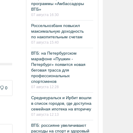
программы «Амбассадоры
ВТБ»
07 августа 16:30
Россельхозбанк повысил
максимальную доходность
по накопительным счетам
07 августа 15:40
ВТБ: на Петербургском
марафоне «Пушкин -
Петербург» появится новая
беговая трасса для
профессиональных
спортсменов
07 августа 12:28
0
Среднеуральск и Ирбит вошли
в список городов, где доступна
семейная ипотека на вторичку
07 августа 12:13
ВТБ: россияне увеличивают
расходы на спорт и здоровый