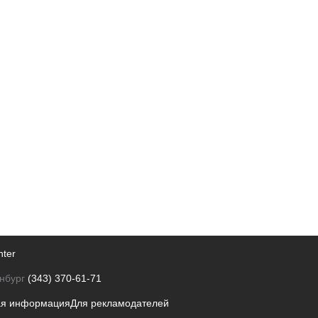
nter
нбург
(343) 370-61-71
ая информация
Для рекламодателей