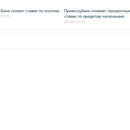
Банк снизил ставки по ипотеке
Примсоцбанк снижает процентны
ставки по кредитам наличными
 11:03
28 мая 12:16