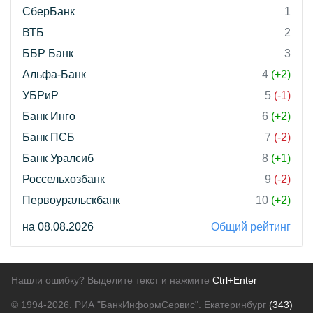
СберБанк
1
ВТБ
2
ББР Банк
3
Альфа-Банк
4
(+2)
УБРиР
5
(-1)
Банк Инго
6
(+2)
Банк ПСБ
7
(-2)
Банк Уралсиб
8
(+1)
Россельхозбанк
9
(-2)
Первоуральскбанк
10
(+2)
на 08.08.2026
Общий рейтинг
Нашли ошибку? Выделите текст и нажмите
Ctrl+Enter
© 1994-2026.
РИА "БанкИнформСервис". Екатеринбург
(343)