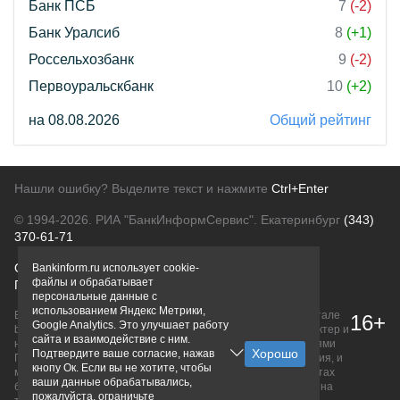
Банк ПСБ
7
(-2)
Банк Уралсиб
8
(+1)
Россельхозбанк
9
(-2)
Первоуральскбанк
10
(+2)
на 08.08.2026
Общий рейтинг
Нашли ошибку? Выделите текст и нажмите
Ctrl+Enter
© 1994-2026.
РИА "БанкИнформСервис". Екатеринбург
(343)
370-61-71
О проекте
Политика конфиденциальности
Bankinform.ru использует cookie-
файлы и обрабатывает
Правовая информация
Для рекламодателей
персональные данные с
использованием Яндекс Метрики,
Вся информация о продуктах банков, размещенная на портале
16+
Google Analytics. Это улучшает работу
bankinform.ru, носит исключительно ознакомительный характер и
сайта и взаимодействие с ним.
не является публичной офертой, определяемой положениями
Подтвердите ваше согласие, нажав
ГК РФ. Информация не содержит точного и полного описания, и
кнопу Ок. Если вы не хотите, чтобы
может быть изменена. Конечные условия уточняйте на сайтах
ваши данные обрабатывались,
банков или при личном обращении. Исключительное право на
пожалуйста, ограничьте