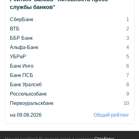
службы банков"
СберБанк
1
ВТБ
2
ББР Банк
3
Альфа-Банк
4
УБРиР
5
Банк Инго
6
Банк ПСБ
7
Банк Уралсиб
8
Россельхозбанк
9
Первоуральскбанк
10
на 09.08.2026
Общий рейтинг
Нашли ошибку? Выделите текст и нажмите
Ctrl+Enter