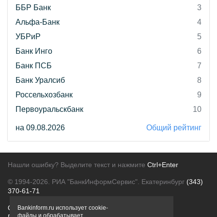
ББР Банк
3
Альфа-Банк
4
УБРиР
5
Банк Инго
6
Банк ПСБ
7
Банк Уралсиб
8
Россельхозбанк
9
Первоуральскбанк
10
на 09.08.2026
Общий рейтинг
Нашли ошибку? Выделите текст и нажмите
Ctrl+Enter
© 1994-2026.
РИА "БанкИнформСервис". Екатеринбург
(343)
370-61-71
О проекте
Политика конфиденциальности
Bankinform.ru использует cookie-
файлы и обрабатывает