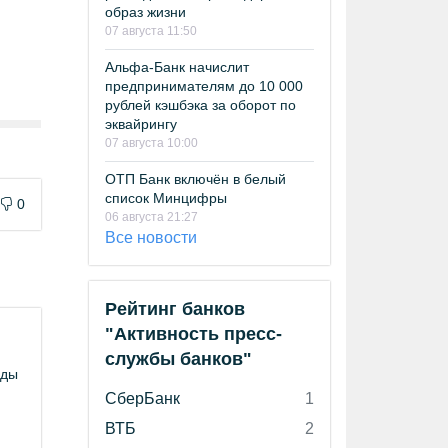
образ жизни
07 августа 11:50
Альфа-Банк начислит
предпринимателям до 10 000
рублей кэшбэка за оборот по
эквайрингу
07 августа 10:00
ОТП Банк включён в белый
список Минцифры
0
06 августа 21:27
Все новости
Рейтинг банков
"Активность пресс-
службы банков"
оды
СберБанк
1
ВТБ
2