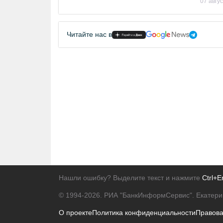
07 авгу
Читайте нас в
Нашли ошибку? Выделите текст и нажмите
Ctrl+E
© 1994-2026.
РИА "БанкИнформСервис". Екатери
О проекте
Политика конфиденциальности
Правов