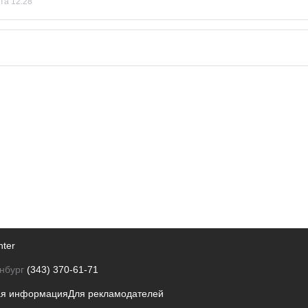
ста 12:28
nter
нбург
(343) 370-61-71
ая информация
Для рекламодателей