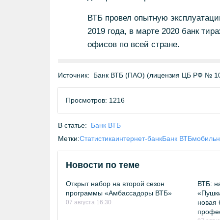
ВТБ провел опытную эксплуатаци
2019 года, в марте 2020 банк тир
офисов по всей стране.
Источник:
Банк ВТБ (ПАО) (лицензия ЦБ РФ № 1
Просмотров: 1216
В статье:
Банк ВТБ
Метки:
Статистика
интернет-банк
Банк ВТБ
мобильн
Новости по теме
Открыт набор на второй сезон
ВТБ: н
программы «Амбассадоры ВТБ»
«Пушки
новая 
07 августа 16:30
профе