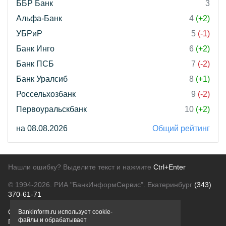
ББР Банк
3
Альфа-Банк
4
(+2)
УБРиР
5
(-1)
Банк Инго
6
(+2)
Банк ПСБ
7
(-2)
Банк Уралсиб
8
(+1)
Россельхозбанк
9
(-2)
Первоуральскбанк
10
(+2)
на 08.08.2026
Общий рейтинг
Нашли ошибку? Выделите текст и нажмите
Ctrl+Enter
© 1994-2026.
РИА "БанкИнформСервис". Екатеринбург
(343)
370-61-71
О проекте
Политика конфиденциальности
Bankinform.ru использует cookie-
файлы и обрабатывает
Правовая информация
Для рекламодателей