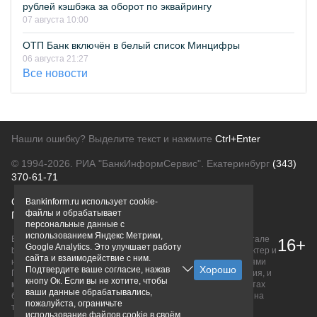
рублей кэшбэка за оборот по эквайрингу
07 августа 10:00
ОТП Банк включён в белый список Минцифры
06 августа 21:27
Все новости
Нашли ошибку? Выделите текст и нажмите
Ctrl+Enter
© 1994-2026.
РИА "БанкИнформСервис". Екатеринбург
(343)
370-61-71
О проекте
Политика конфиденциальности
Bankinform.ru использует cookie-
файлы и обрабатывает
Правовая информация
Для рекламодателей
персональные данные с
использованием Яндекс Метрики,
Вся информация о продуктах банков, размещенная на портале
16+
Google Analytics. Это улучшает работу
bankinform.ru, носит исключительно ознакомительный характер и
сайта и взаимодействие с ним.
не является публичной офертой, определяемой положениями
Подтвердите ваше согласие, нажав
ГК РФ. Информация не содержит точного и полного описания, и
кнопу Ок. Если вы не хотите, чтобы
может быть изменена. Конечные условия уточняйте на сайтах
ваши данные обрабатывались,
банков или при личном обращении. Исключительное право на
пожалуйста, ограничьте
товарные знаки принадлежит их правообладателям.
использование файлов cookie в своём