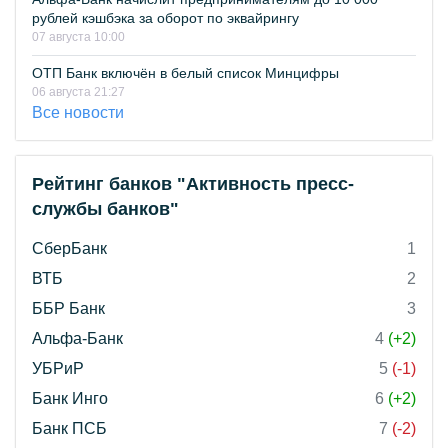
рублей кэшбэка за оборот по эквайрингу
07 августа 10:00
ОТП Банк включён в белый список Минцифры
06 августа 21:27
Все новости
Рейтинг банков "Активность пресс-
службы банков"
СберБанк
1
ВТБ
2
ББР Банк
3
Альфа-Банк
4
(+2)
УБРиР
5
(-1)
Банк Инго
6
(+2)
Банк ПСБ
7
(-2)