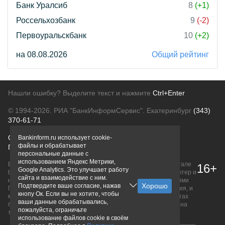
Банк Уралсиб
8
(+1)
Россельхозбанк
9
(-2)
Первоуральскбанк
10
(+2)
на 08.08.2026
Общий рейтинг
Нашли ошибку? Выделите текст и нажмите
Ctrl+Enter
© 1994-2026.
РИА "БанкИнформСервис". Екатеринбург
(343)
370-61-71
О проекте
Политика конфиденциальности
Bankinform.ru использует cookie-
файлы и обрабатывает
Правовая информация
Для рекламодателей
персональные данные с
использованием Яндекс Метрики,
Вся информация о продуктах банков, размещенная на портале
16+
Google Analytics. Это улучшает работу
bankinform.ru, носит исключительно ознакомительный характер и
сайта и взаимодействие с ним.
не является публичной офертой, определяемой положениями
Подтвердите ваше согласие, нажав
ГК РФ. Информация не содержит точного и полного описания, и
кнопу Ок. Если вы не хотите, чтобы
может быть изменена. Конечные условия уточняйте на сайтах
ваши данные обрабатывались,
банков или при личном обращении. Исключительное право на
пожалуйста, ограничьте
товарные знаки принадлежит их правообладателям.
использование файлов cookie в своём